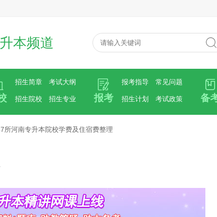
升本频道
招生简章
考试大纲
报考指导
常见问题
校
报考
备
招生院校
招生专业
招生计划
考试政策
47所河南专升本院校学费及住宿费整理