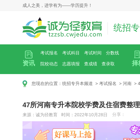
成人之美，进学有为——学历提升！
统招专
考试报名
考试科目
考试时间
分数线
资讯
择
院校动态
志愿填报
查成绩
查录取
您现在的位置：
统招专升本频道
>
考试报名
>
河南
>
47所河南专升本院校学费及住宿费整理
分享：
来源：诚为径教育 时间：2022年10月28日