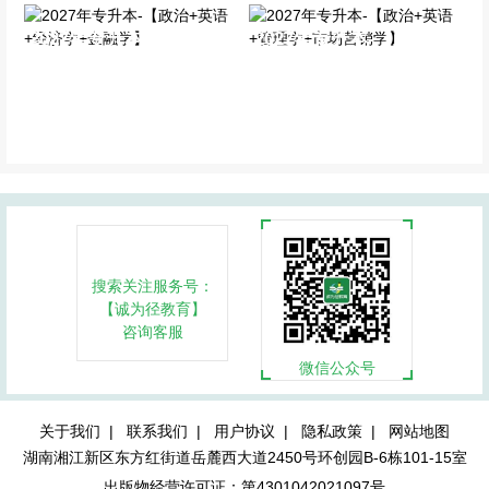
2027年专升本-【政治+英
2027年专升本-【政治+英
语+经济学+金融学】
语+管理学+市场营销学】
全科基础班
全科基础班
搜索关注服务号：
【诚为径教育】
咨询客服
微信公众号
关于我们 |
联系我们 |
用户协议 |
隐私政策 |
网站地图
湖南湘江新区东方红街道岳麓西大道2450号环创园B-6栋101-15室
出版物经营许可证：第4301042021097号