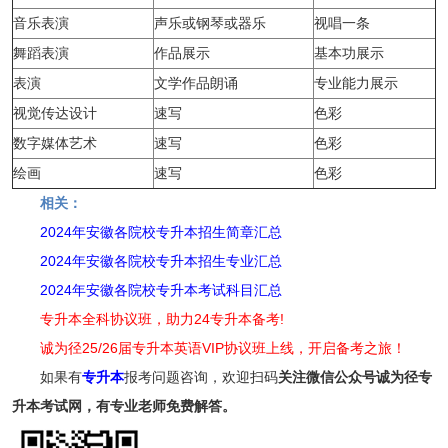
音乐表演
声乐或钢琴或器乐
视唱一条
舞蹈表演
作品展示
基本功展示
表演
文学作品朗诵
专业能力展示
视觉传达设计
速写
色彩
数字媒体艺术
速写
色彩
绘画
速写
色彩
相关：
2024年安徽各院校专升本招生简章汇总
2024年安徽各院校专升本招生专业汇总
2024年安徽各院校专升本考试科目汇总
专升本全科协议班，助力24专升本备考!
诚为径25/26届专升本英语VIP协议班上线，开启备考之旅！
如果有
专升本
报考问题咨询，欢迎扫码
关注
微信公众号诚为径专
升本考试网，有专业老师免费解答。