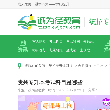
成人之美，进学有为——学历提升！
统招专
考试报名
考试科目
考试时间
分数线
资讯
择
院校动态
志愿填报
查成绩
查录取
您现在的位置：
统招专升本频道
>
志愿填报
>
贵州
>
贵州专升本考试科目是哪些
分享：
来源：诚为径教育 时间：2025年12月23日