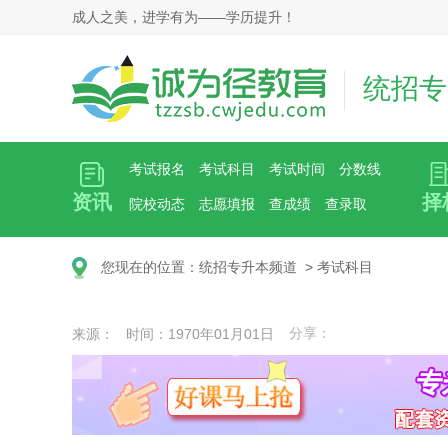
成人之美，进学有为——学历提升！
统招专
考试报名
考试科目
考试时间
分数线
资讯
择
院校动态
志愿填报
查成绩
查录取
您现在的位置：
统招专升本频道
>
考试科目
分享：
来源： 时间：1970年01月01日