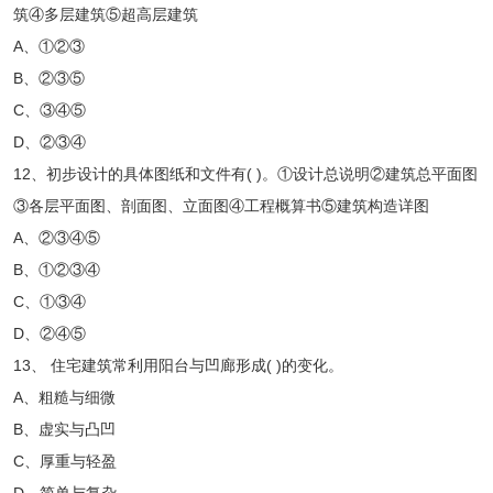
筑④多层建筑⑤超高层建筑
A、①②③
B、②③⑤
C、③④⑤
D、②③④
12、初步设计的具体图纸和文件有( )。①设计总说明②建筑总平面图
③各层平面图、剖面图、立面图④工程概算书⑤建筑构造详图
A、②③④⑤
B、①②③④
C、①③④
D、②④⑤
13、 住宅建筑常利用阳台与凹廊形成( )的变化。
A、粗糙与细微
B、虚实与凸凹
C、厚重与轻盈
D、简单与复杂