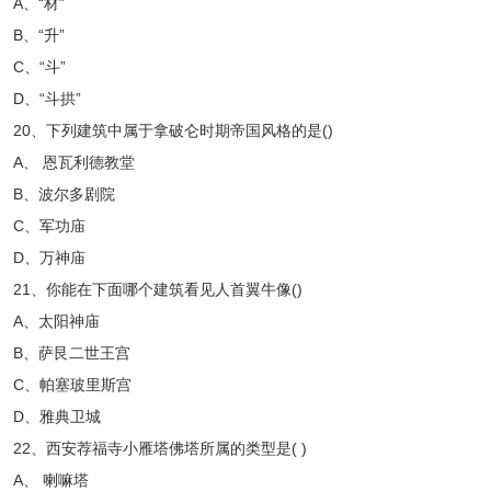
A、“材”
B、“升”
C、“斗”
D、“斗拱”
20、下列建筑中属于拿破仑时期帝国风格的是()
A、 恩瓦利德教堂
B、波尔多剧院
C、军功庙
D、万神庙
21、你能在下面哪个建筑看见人首翼牛像()
A、太阳神庙
B、萨艮二世王宫
C、帕塞玻里斯宫
D、雅典卫城
22、西安荐福寺小雁塔佛塔所属的类型是( )
A、 喇嘛塔