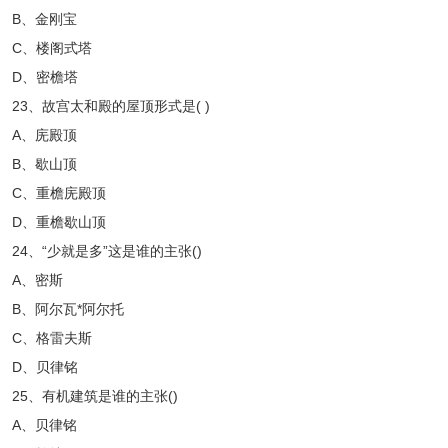
B、金刚宝
C、楼阁式塔
D、密檐塔
23、故宫太和殿的屋顶形式是( )
A、庑殿顶
B、歇山顶
C、重檐庑殿顶
D、重檐歇山顶
24、“少就是多”这是谁的主张()
A、密斯
B、阿尔瓦*阿尔托
C、格雷夫斯
D、贝律铭
25、有机建筑是谁的主张()
A、贝律铭