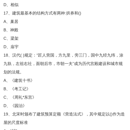
D、相似
17、建筑最基本的结构方式有两种:拱券和()
A、巢居
B、神殿
C、梁架
D、庙宇
18、汉代( )规定：“匠人营国，方九里，旁三门，国中九经九纬，涂
九轨，左祖右社，面朝后市，市朝一夫”成为历代宫殿建设和城市规
划的法规。
A、《建筑十书》
B、《考工记》
C、《周礼*东宫》
D、《园治》
19、北宋时颁布了建筑预算定额《营造法式》，其中规定以()作为造
屋的尺度标准