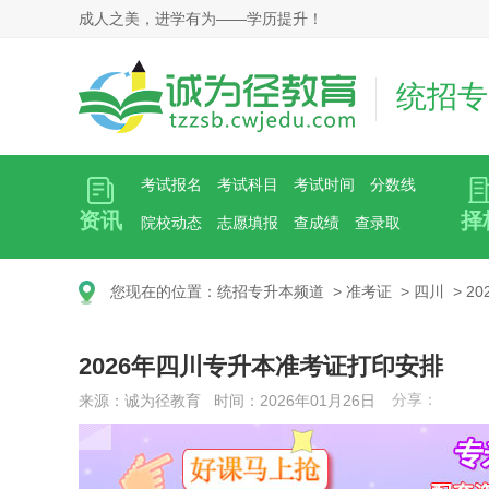
成人之美，进学有为——学历提升！
统招专
考试报名
考试科目
考试时间
分数线
资讯
择
院校动态
志愿填报
查成绩
查录取
您现在的位置：
统招专升本频道
>
准考证
>
四川
>
2
2026年四川专升本准考证打印安排
分享：
来源：诚为径教育 时间：2026年01月26日