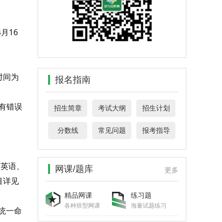
月16
时间为
报名指南
如有错误
招生简章
考试大纲
招生计划
分数线
常见问题
报考指导
学英语、
网课/题库
更多
目详见
精品网课
练习题
各种班型网课
海量试题练习
统一命