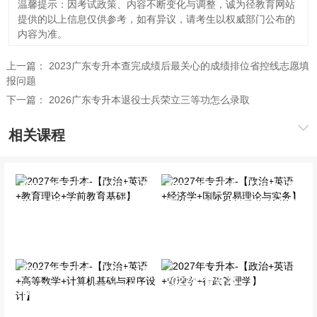
温馨提示：因考试政策、内容不断变化与调整，诚为径教育网站
提供的以上信息仅供参考，如有异议，请考生以权威部门公布的
内容为准。
上一篇：
2023广东专升本查完成绩后最关心的成绩排位省控线志愿填
报问题
下一篇：
2026广东专升本退役士兵荣立三等功怎么录取
相关课程
2027年专升本-【政治+英
2027年专升本-【政治+英
语+教育理论+学前教育基
语+经济学+国际贸易理论
础】
与实务】
全科基础班
全科基础班
2027年专升本-【政治+英
2027年专升本-【政治+英
语+高等数学+计算机基础
语+管理学+行政管理学】
与程序设计】
全科基础班