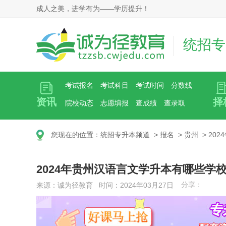
成人之美，进学有为——学历提升！
统招专
考试报名
考试科目
考试时间
分数线
资讯
择
院校动态
志愿填报
查成绩
查录取
您现在的位置：
统招专升本频道
>
报名
>
贵州
>
20
2024年贵州汉语言文学升本有哪些学
分享：
来源：诚为径教育 时间：2024年03月27日