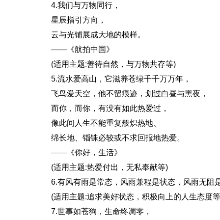
4.我们与万物同行，
星辰指引方向，
云与光铺展成大地的模样。
——《航拍中国》
(适用主题:善待自然，与万物共存等)
5.流水爱高山，它滋养苍绿千千万万年，
飞鸟爱天空，他不留痕迹，划过白昼与黑夜，
而你，而你，有没有如此热爱过，
像此间人生不能重复般炽热地、
绵长地、锱铢必较或不求回报地热爱。
——《你好，生活》
(适用主题:热爱付出，无私奉献等)
6.有风有雨是常态，风雨兼程是状态，风雨无阻
(适用主题:追求美好状态，积极向上的人生态度等
7.世事如苍狗，生命终凋零，