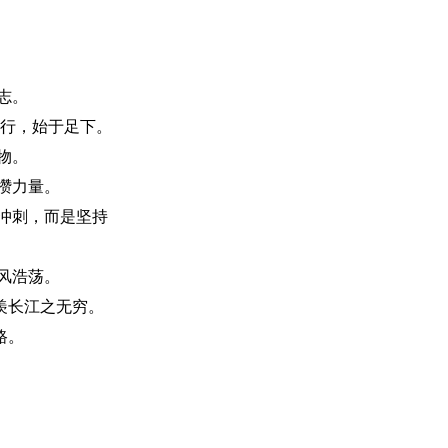
志。
行，始于足下。
物。
攒力量。
冲刺，而是坚持
风浩荡。
羡长江之无穷。
路。