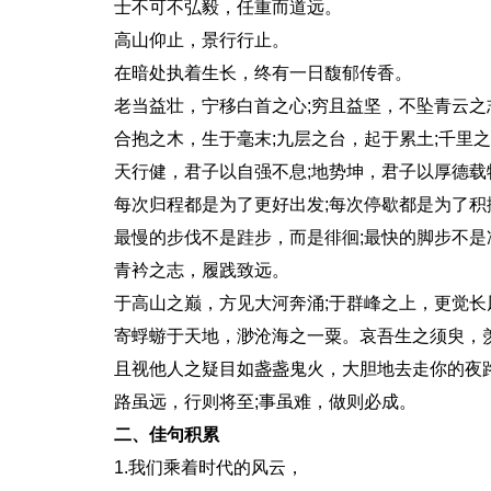
士不可不弘毅，任重而道远。
高山仰止，景行行止。
在暗处执着生长，终有一日馥郁传香。
老当益壮，宁移白首之心;穷且益坚，不坠青云之
合抱之木，生于毫末;九层之台，起于累土;千里之
天行健，君子以自强不息;地势坤，君子以厚德载
每次归程都是为了更好出发;每次停歇都是为了积
最慢的步伐不是跬步，而是徘徊;最快的脚步不是
青衿之志，履践致远。
于高山之巅，方见大河奔涌;于群峰之上，更觉长
寄蜉蝣于天地，渺沧海之一粟。哀吾生之须臾，
且视他人之疑目如盏盏鬼火，大胆地去走你的夜
路虽远，行则将至;事虽难，做则必成。
二、佳句积累
1.我们乘着时代的风云，