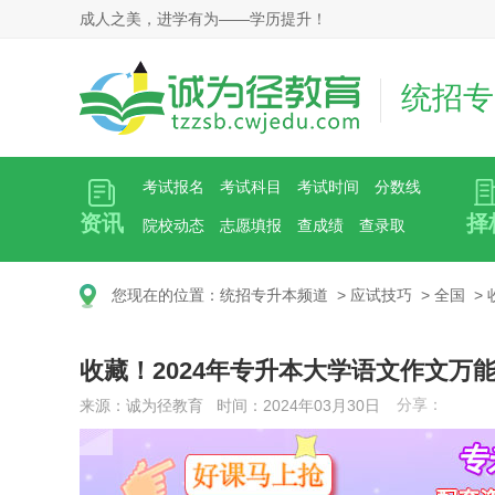
成人之美，进学有为——学历提升！
统招专
考试报名
考试科目
考试时间
分数线
资讯
择
院校动态
志愿填报
查成绩
查录取
您现在的位置：
统招专升本频道
>
应试技巧
>
全国
>
收藏！2024年专升本大学语文作文万
分享：
来源：诚为径教育 时间：2024年03月30日