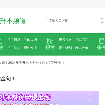
升本频道
招生简章
考试大纲
报考指导
常见问题
校
报考
备
招生院校
招生专业
招生计划
考试政策
收藏！2024年专升本大学语文作文万能金句！
能金句！