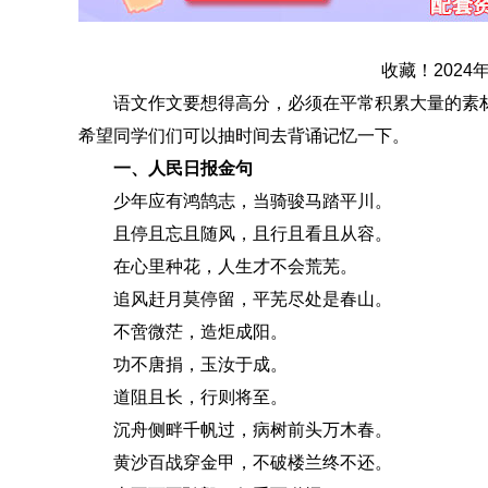
收藏！202
语文作文要想得高分，必须在平常积累大量的素材
希望同学们们可以抽时间去背诵记忆一下。
一、人民日报金句
少年应有鸿鹄志，当骑骏马踏平川。
且停且忘且随风，且行且看且从容。
在心里种花，人生才不会荒芜。
追风赶月莫停留，平芜尽处是春山。
不啻微茫，造炬成阳。
功不唐捐，玉汝于成。
道阻且长，行则将至。
沉舟侧畔千帆过，病树前头万木春。
黄沙百战穿金甲，不破楼兰终不还。