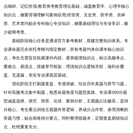
点细碎、记忆性强;教育类考教育理论基础，涵盖教育学、心理学核心
知识点，侧重背诵理解与案例应用;经管类、文史类、医学类、农林
类、艺术类均贴合专科核心专业知识，侧重基础理论与专业常识，极
少超纲考查。
基础阶段核心任务是通读官方参考教材，搭建完整知识体系。专
业课命题完全依托考纲与指定教材，所有考题均来自课本核心知识
点，考生无需盲目拓展课外内容。逐章梳理知识点，标注高频考点、
重难点、易混点，搭建章节框架，理清知识点逻辑关联，做到全覆
盖、无遗漏，夯实专业课底层基础。
强化阶段主打刷题复盘、专项突破。结合历年真题与章节习题，
针对高频考点集中刷题，熟悉命题角度与题型套路。专业课300分题
型涵盖选择、填空、简答、论述、案例分析，主观题占比极高，是得
分核心。考生重点训练主观题作答逻辑，养成分点作答、条理清晰的
答题习惯，贴合阅卷得分要点。同时整理错题本，定期复盘易错知识
点，杜绝重复失分。