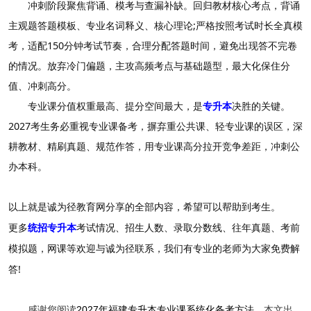
冲刺阶段聚焦背诵、模考与查漏补缺。回归教材核心考点，背诵
主观题答题模板、专业名词释义、核心理论;严格按照考试时长全真模
考，适配150分钟考试节奏，合理分配答题时间，避免出现答不完卷
的情况。放弃冷门偏题，主攻高频考点与基础题型，最大化保住分
值、冲刺高分。
专业课分值权重最高、提分空间最大，是
专升本
决胜的关键。
2027考生务必重视专业课备考，摒弃重公共课、轻专业课的误区，深
耕教材、精刷真题、规范作答，用专业课高分拉开竞争差距，冲刺公
办本科。
以上就是诚为径教育网分享的全部内容，希望可以帮助到考生。
更多
统招专升本
考试情况、招生人数、录取分数线、往年真题、考前
模拟题，网课等欢迎与诚为径联系，我们有专业的老师为大家免费解
答!
感谢您阅读
2027年福建专升本专业课系统化备考方法
，本文出