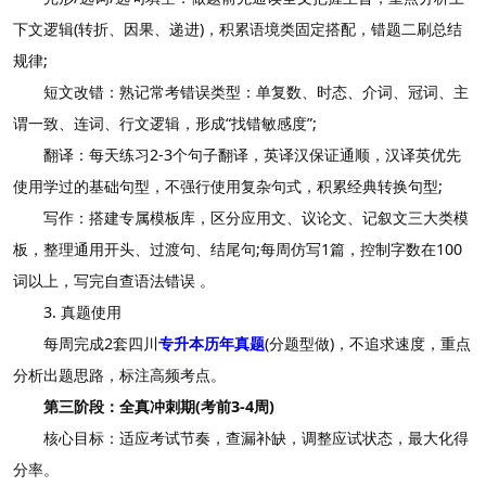
下文逻辑(转折、因果、递进)，积累语境类固定搭配，错题二刷总结
规律;
短文改错：熟记常考错误类型：单复数、时态、介词、冠词、主
谓一致、连词、行文逻辑，形成“找错敏感度”;
翻译：每天练习2-3个句子翻译，英译汉保证通顺，汉译英优先
使用学过的基础句型，不强行使用复杂句式，积累经典转换句型;
写作：搭建专属模板库，区分应用文、议论文、记叙文三大类模
板，整理通用开头、过渡句、结尾句;每周仿写1篇，控制字数在100
词以上，写完自查语法错误 。
3. 真题使用
每周完成2套四川
专升本历年真题
(分题型做)，不追求速度，重点
分析出题思路，标注高频考点。
第三阶段：全真冲刺期(考前3-4周)
核心目标：适应考试节奏，查漏补缺，调整应试状态，最大化得
分率。