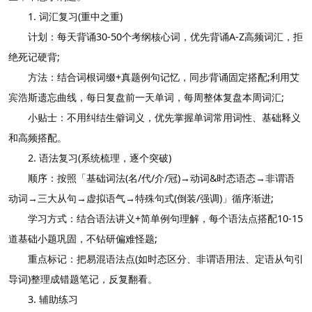
1. 词汇复习(重中之重)
计划：每天背诵30-50个考纲核心词，优先背诵A-Z高频词汇，拒
绝死记硬背;
方法：结合词根词缀+真题例句记忆，同步背诵固定搭配;利用艾
宾浩斯遗忘曲线，每日复盘前一天单词，每周整体复盘本周词汇;
小贴士：不用纠结生僻词义，优先掌握单词常用词性、基础释义
和高频搭配。
2. 语法复习(系统梳理，逐个突破)
顺序：按照「基础词法(名/代/介/冠)→动词&时态语态→非谓语
动词→三大从句→虚拟语气→特殊句式(倒装/强调)」循序渐进;
学习方式：结合语法讲义+简单例句理解，每个语法点搭配10-15
道基础小题巩固，不钻研偏难怪题;
重点标记：把易混语法点(如时态区分、非谓语用法、定语从句引
导词)整理成错题笔记，反复翻看。
3. 辅助练习