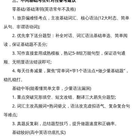
三、不同基础考生针对性备考建议
零基础/基础薄弱(英语常年不及格)
1. 放弃偏难怪考点，主攻基础词汇、核心语法(12大时态、简单
从句、非谓语动词);
2. 优先拿下送分题型：补全对话、词汇语法基础单选、简单阅
读，保证基础题不丢分;
3. 写作直接套用成熟模板，熟记5-8组万能句型，保证语句通
顺、无明显语法错误即可;
4. 每天任务减量，聚焦“背单词+学1个语法点+做少量基础题”，
稳扎稳打。
基础中等(能看懂简单文章，少量语法漏洞)
1. 重点突破完形填空、短文改错、翻译三大易失分题型;
2. 词汇主攻高频词+熟词僻义，语法攻克虚拟语气、复杂复合句
等难点;
3. 真题反复刷，总结题型技巧，提升做题速度和正确率。
基础较好(高中英语功底扎实)