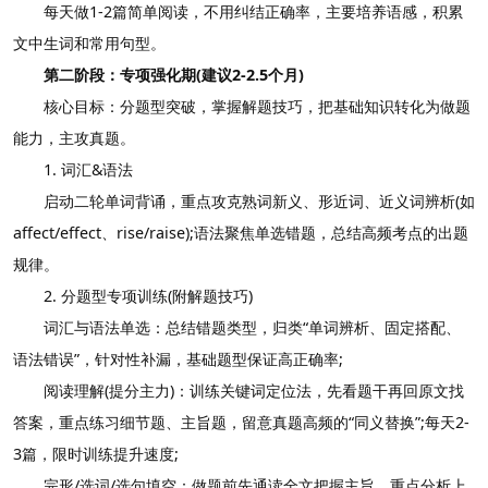
每天做1-2篇简单阅读，不用纠结正确率，主要培养语感，积累
文中生词和常用句型。
第二阶段：专项强化期(建议2-2.5个月)
核心目标：分题型突破，掌握解题技巧，把基础知识转化为做题
能力，主攻真题。
1. 词汇&语法
启动二轮单词背诵，重点攻克熟词新义、形近词、近义词辨析(如
affect/effect、rise/raise);语法聚焦单选错题，总结高频考点的出题
规律。
2. 分题型专项训练(附解题技巧)
词汇与语法单选：总结错题类型，归类“单词辨析、固定搭配、
语法错误”，针对性补漏，基础题型保证高正确率;
阅读理解(提分主力)：训练关键词定位法，先看题干再回原文找
答案，重点练习细节题、主旨题，留意真题高频的“同义替换”;每天2-
3篇，限时训练提升速度;
完形/选词/选句填空：做题前先通读全文把握主旨，重点分析上