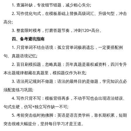
1. 查漏补缺，专攻细节错题，减少粗心失分;
2. 写作优化句式，在模板基础上替换高级词汇、升级句型，冲击
高分;
3. 整套限时模考，打磨答题节奏，冲刺120+高分。
四、备考避坑指南
1. 只背单词不结合语境：孤立背单词极易遗忘，一定要搭配例
句、真题语境记忆;
2. 盲目刷模拟题，忽略真题：历年真题是最权威资料，四川专升
本出题规律都藏在真题里，模拟题仅作为补充;
3. 语法死记规则不做题：语法的最终目的是做题，学完知识点必
须配套练习巩固;
4. 写作只背不写：模板背得再多，不动手写也会出现语法错误、
句式生硬，仿写+独立写作缺一不可;
5. 考前突击临时抱佛脚：英语是语言类学科，靠长期积累，短期
突击很难大幅提分，坚持每日学习才是王道。