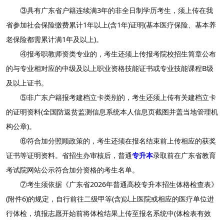
③具有广东省户籍连续满3年的非全日制学历考生，须上传在我
省参加社会保险缴费累计1年以上(含1年)证明(基本医疗保险、基本养
老保险都需累计满1年及以上)。
④报考职教师资类专业的，考生还须上传报考院校招生简章公布
的与专业相对应的中级及以上职业资格技能证书或专业技能课程B级
及以上证书。
⑤非广东户籍报考建档立卡类别的，考生还须上传有关建档立卡
的证明资料(全国防返贫监测信息系统本人信息页截图并盖当地管理机
构公章)。
⑥符合加分照顾政策的，考生还须在报名结束前上传相应的获奖
证书等证明资料。省招生办审核后，普通
专升本
录取前在广东省教育
考试院网站公示符合加分资格的考生名单。
⑦考生须依据《广东省2026年普通高校专升本招生体格检查表》
(附件6)的规定，自行前往二级甲等(含)以上医院或相应的医疗单位进
行体检，填报志愿开始前将体检结果上传至报名系统中(体检表有效