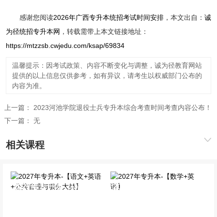
感谢您阅读
2026年广西专升本统招考试时间安排
，本文出自：
诚
为径统招专升本网
，转载需带上本文链接地址：
https://mtzzsb.cwjedu.com/ksap/69834
温馨提示：因考试政策、内容不断变化与调整，诚为径教育网站
提供的以上信息仅供参考，如有异议，请考生以权威部门公布的
内容为准。
上一篇：
2023河池学院退役士兵专升本综合考查时间考查内容公布！
下一篇：
无
相关课程
2027年专升本-【语文+英
2027年专升本-【数学+英
语+公共管理与服务大类】
语】
全科基础班
全科基础班