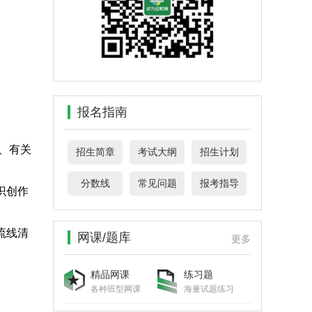
报名指南
、有关
招生简章
考试大纲
招生计划
分数线
常见问题
报考指导
识创作
流线清
网课/题库
更多
精品网课
练习题
各种班型网课
海量试题练习