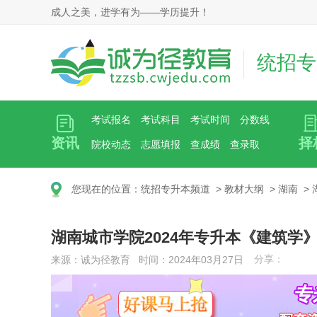
成人之美，进学有为——学历提升！
统招专
考试报名
考试科目
考试时间
分数线
资讯
择
院校动态
志愿填报
查成绩
查录取
您现在的位置：
统招专升本频道
>
教材大纲
>
湖南
>
湖南城市学院2024年专升本《建筑学
分享：
来源：诚为径教育 时间：2024年03月27日