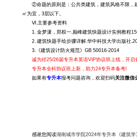
②命题的原则是：公共类建筑，建筑风格不限，建筑用地
㎡为宜，3层以下。
Ⅵ.主要参考资料
1. 金梦潇，郑权一.巅峰建筑快题设计实例教程150.
2. 建筑快题手绘步骤详解.华中科技大学出版社.2017
3.《建筑设计防火规范》GB 50016-2014
诚为径25/26届专升本英语VIP协议班上线，开
专升本全科协议班上新，助力24专升本备考!
如果有
专升本
报考问题咨询，欢迎扫码
关注
微信
感谢您阅读
湖南城市学院2024年专升本《建筑