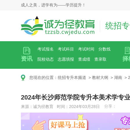
成人之美，进学有为——学历提升！
统招专
考试报名
考试科目
考试时间
分数线
资讯
择
院校动态
志愿填报
查成绩
查录取
您现在的位置：
统招专升本频道
>
教材大纲
>
湖南
>
2024年长沙师范学院专升本美术学专
分享：
来源：诚为径教育 时间：2024年03月28日