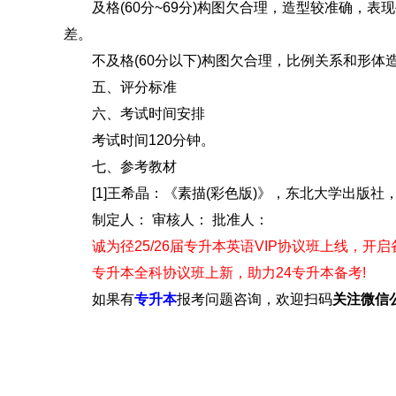
及格(60分~69分)构图欠合理，造型较准确，表
差。
不及格(60分以下)构图欠合理，比例关系和形体
五、评分标准
六、考试时间安排
考试时间120分钟。
七、参考教材
[1]王希晶：《素描(彩色版)》，东北大学出版社，2
制定人： 审核人： 批准人：
诚为径25/26届专升本英语VIP协议班上线，开
专升本全科协议班上新，助力24专升本备考!
如果有
专升本
报考问题咨询，欢迎扫码
关注
微信