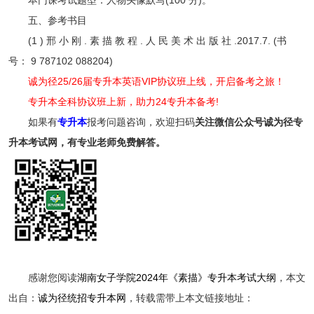
五、参考书目
(1 ) 邢 小 刚 . 素 描 教 程 . 人 民 美 术 出 版 社 .2017.7. (书
号： 9 787102 088204)
诚为径25/26届专升本英语VIP协议班上线，开启备考之旅！
专升本全科协议班上新，助力24专升本备考!
如果有
专升本
报考问题咨询，欢迎扫码
关注
微信公众号诚为径专
升本考试网，有专业老师免费解答。
感谢您阅读
湖南女子学院2024年《素描》专升本考试大纲
，本文
出自：
诚为径统招专升本网
，转载需带上本文链接地址：