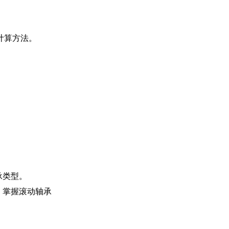
计算方法。
。
承类型。
，掌握滚动轴承