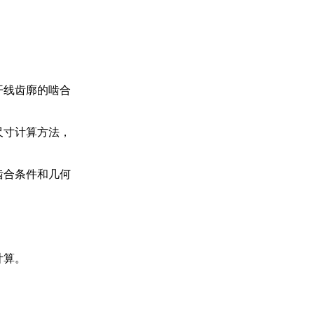
开线齿廓的啮合
尺寸计算方法，
啮合条件和几何
计算。