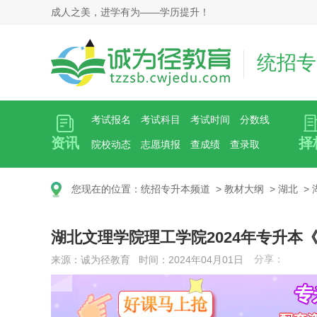
成人之美，进学有为——学历提升！
统招专
考试报名
考试科目
考试时间
分数线
资讯
择
院校动态
志愿填报
查成绩
查录取
您现在的位置：
统招专升本频道
>
教材大纲
>
湖北
>
湖北文理学院理工学院2024年专升本
分享：
来源：诚为径教育 时间：2024年04月01日