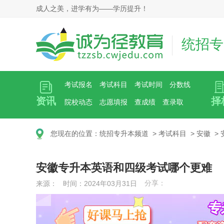
成人之美，进学有为——学历提升！
统招专
考试报名
考试科目
考试时间
分数线
资讯
择
院校动态
志愿填报
查成绩
查录取
您现在的位置：
统招专升本频道
>
考试科目
>
安徽
>
安徽专升本英语和四级考试哪个更难
分享：
来源： 时间：2024年03月31日