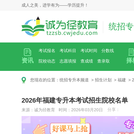
成人之美，进学有为——学历提升！
统招专
考试报名
考试科目
考试时间
分数线
资讯
择
院校动态
志愿填报
查成绩
查录取
您现在的位置：
统招专升本频道
>
招生计划
>
福建
>
2026年福建专升本考试招生院校名单
分享：
来源：诚为径教育 时间：2026年03月20日