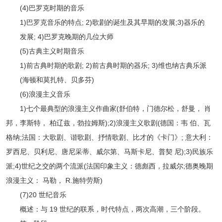
(4)巴罗克时期的音乐
1)巴罗克音乐的特点; 2)歌剧的诞生及其早期的发展;3)器乐的
发展; 4)巴罗克晚期的几位大师
(5)古典主义时期音乐
1)前古典时期的歌剧; 2)前古典时期的器乐; 3)维也纳古典乐派
(海顿和莫扎特、贝多芬)
(6)浪漫主义音乐
1)七个最典型的浪漫主义作曲家(舒伯特，门德尔松，舒曼， 肖
邦，李斯特， 柏辽兹，勃拉姆斯);2)浪漫主义歌剧(德国：韦 伯、瓦
格纳;法国：大歌剧、谐歌剧、抒情歌剧、比才的《卡门》; 意大利：
罗西尼、贝利尼、唐尼采蒂、威尔第、马斯卡尼、普契 尼);3)民族乐
派;4)世纪之交的两个流派(法国印象主义：德彪西，拉威尔;德奥晚期
浪漫主义： 马勒， R.施特劳斯)
(7)20 世纪音乐
概述：与 19 世纪的联系，时代特点，两次高潮，三个阶段。