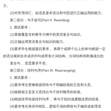
力。
(2)对常用词汇、短语及基本语法和句型进行正确运用的能力。
第二部分：句子改写(Part II: Rewriting)
1. 测试要求：
(1)掌握覆盖专科教学大纲中的英语复合句知识。
(2)正确运用英语复合句知识的能力。
(3)要求学生根据题目要求， 将两个或两个以上的单句根据一定
的语法规则合并成并列句或带有介词结构、分词结构等附属成分的
复合句， 意思要求不变。
第三部分：排列句序(Part III: Rearranging)
1. 测试要求：
(1)要求考生更够根据所给句子明确段落的主旨和大意。
(2)能根据主旨及大意找出句子排列顺序的依据。
(3)根据排序依据排列句序， 将句子组织成通顺连贯的段落。
(4)要求考生将排列错乱，逻辑不清的两组句子编排成条理清