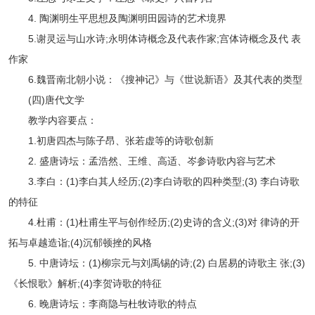
4. 陶渊明生平思想及陶渊明田园诗的艺术境界
5.谢灵运与山水诗;永明体诗概念及代表作家;宫体诗概念及代 表
作家
6.魏晋南北朝小说：《搜神记》与《世说新语》及其代表的类型
(四)唐代文学
教学内容要点：
1.初唐四杰与陈子昂、张若虚等的诗歌创新
2. 盛唐诗坛：孟浩然、王维、高适、岑参诗歌内容与艺术
3.李白：(1)李白其人经历;(2)李白诗歌的四种类型;(3) 李白诗歌
的特征
4.杜甫：(1)杜甫生平与创作经历;(2)史诗的含义;(3)对 律诗的开
拓与卓越造诣;(4)沉郁顿挫的风格
5. 中唐诗坛：(1)柳宗元与刘禹锡的诗;(2) 白居易的诗歌主 张;(3)
《长恨歌》解析;(4)李贺诗歌的特征
6. 晚唐诗坛：李商隐与杜牧诗歌的特点