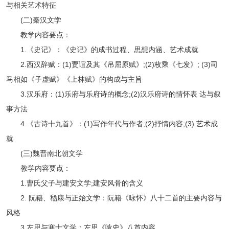
与相关艺术特征
(二)秦汉文学
教学内容要点：
1.《史记》：《史记》的成书过程、思想内涵、艺术成就
2.西汉辞赋：(1)贾谊及其《吊屈原赋》;(2)枚乘《七发》; (3)司
马相如《子虚赋》《上林赋》的构成与主旨
3.汉乐府：(1)乐府与乐府诗的概念;(2)汉乐府诗的情怀表 达与叙
事方法
4.《古诗十九首》：(1)写作年代与作者;(2)抒情内容;(3) 艺术成
就
(三)魏晋南北朝文学
教学内容要点：
1.曹氏父子与建安文学;建安风骨的含义
2. 阮籍、嵇康与正始文学：阮籍《咏怀》八十二首的主要内容与
风格
3.左思与寒士文学：左思《咏史》八首内容