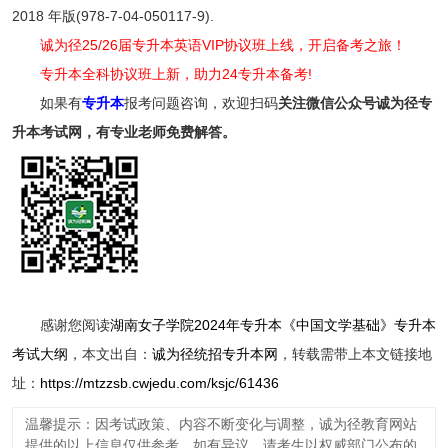
2018 年版(978-7-04-050117-9).
诚为径25/26届专升本英语VIP协议班上线，开启备考之旅！
专升本全科协议班上新，助力24专升本备考!
如果有
专升本
报考问题咨询，欢迎扫码
关注
微信公众号诚为径专
升本考试网，有专业老师免费解答。
感谢您阅读
湖南女子学院2024年专升本《中国文学基础》专升本
考试大纲
，本文出自：
诚为径统招专升本网
，转载需带上本文链接地
址：
https://mtzzsb.cwjedu.com/ksjc/61436
温馨提示：因考试政策、内容不断变化与调整，诚为径教育网站
提供的以上信息仅供参考，如有异议，请考生以权威部门公布的