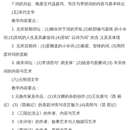
7.词的兴起、晚唐五代温庭筠、韦庄与李煜词的内容与基本特点
(五)宋代文学
教学内容要点：
1. 北宋前期词坛：(1)柳永对于词的开拓;(2)欧阳修与晏殊 的小令
词;(3)苏轼的人生及其豪放词;(4)苏轼“ 以诗为词” 的含 义及其体现
2. 北宋后期词：(1)晏幾道的小令词;(2)秦观、贺铸的词; (3)周邦
彦对词的贡献
3. 南宋词坛：(1)李清照与“ 易安体” ;(2)陆游与姜夔词;(3) 辛弃疾
词的内容与艺术
(六)元明清文学
教学内容要点：
1.元曲作家及作品：(1)关汉卿的杂剧创作;(2)王实甫与《西 厢
记》;(3)《西厢记》的喜剧冲突与语言魅力;(4)高明与《琵 琶记》
2.《三国志演义》的作者、内容与艺术
3.《水浒传》的作者、叙事艺术与人物描写艺术
4.《西游记》的作者、思想与艺术