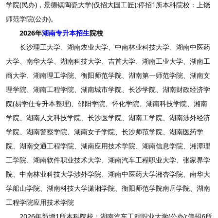
学院(民办)，景德镇陶瓷大学(仅招大国工匠);停招1所本科院校：上饶
师范学院(公办)。
2026年
湖南专升本招生
院校
长沙理工大学、湖南农业大学、中南林业科技大学、湖南中医药
大学、南华大学、湖南科技大学、吉首大学、湖南工业大学、湖南工
商大学、湖南理工学院、衡阳师范学院、湖南第一师范学院、湖南文
理学院、湖南工程学院、湖南城市学院、长沙学院、湖南财政经济学
院(易学仕专升本整理)、邵阳学院、怀化学院、湖南科技学院、湘南
学院、湖南人文科技学院、长沙医学院、湖南工学院、湖南涉外经济
学院、湖南警察学院、湖南女子学院、长沙师范学院、湖南医药学
院、湖南交通工程学院、湖南应用技术学院、湖南信息学院、湘潭理
工学院、湖南软件职业技术大学、湖南汽车工程职业大学、张家界学
院、中南林业科技大学涉外学院、湖南中医药大学湘杏学院、南华大
学船山学院、湖南科技大学潇湘学院、衡阳师范学院南岳学院、湖南
工程学院应用技术学院
2026年新增1所本科院校：湖南汽车工程职业大学(公办);停招6所