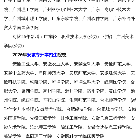
广州工商学院、广东白云学院、电子科技大学中山学院、广东培正学
院、广州理工学院、广州科技职业技术大学、广东工商职业技术大
学、广州城市理工学院、广东东软学院、广州软件学院、广东外语外
贸大学南国商学院
对比25年新增：广东轻工职业技术大学(公办)，停招：广州美术
学院(公办)
2026年
安徽专升本招生
院校
安徽工业大学、安徽农业大学、安徽医科大学、安徽师范大学、
安徽中医药大学、阜阳师范大学、安庆师范大学、安徽建筑大学、安
徽科技学院、铜陵学院、蚌埠学院、蚌埠医科大学、皖南医学院、合
肥大学、巢湖学院、亳州学院、滁州学院、宿州学院、黄山学院、池
州学院、皖西学院、马鞍山学院、淮南师范学院、合肥师范学院、(易
学仕专升本整理)安徽新华学院、合肥经济学院、合肥城市学院、安徽
外国语学院、安徽三联学院、蚌埠工商学院、安徽信息工程学院、安
徽艺术学院、淮北理工学院、皖江工学院、安徽文达信息工程学院、
芜湖学院、阜阳理工学院、安徽医科大学临床医学院