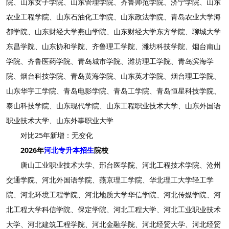
院、山东女子学院、山东管理学院、齐鲁师范学院、济宁学院、山东
农业工程学院、山东石油化工学院、山东政法学院、青岛农业大学海
都学院、山东财经大学燕山学院、山东财经大学东方学院、聊城大学
东昌学院、山东协和学院、齐鲁理工学院、潍坊科技学院、烟台南山
学院、齐鲁医药学院、青岛城市学院、潍坊理工学院、青岛滨海学
院、烟台科技学院、青岛黄海学院、山东英才学院、烟台理工学院、
山东华宇工学院、青岛电影学院、青岛工学院、青岛恒星科技学院、
泰山科技学院、山东现代学院、山东工程职业技术大学、山东外国语
职业技术大学、山东外事职业大学
对比25年新增：无变化
2026年
河北专升本招生
院校
唐山工业职业技术大学、邢台医学院、河北工程技术学院、沧州
交通学院、河北外国语学院、燕京理工学院、华北理工大学轻工学
院、河北环境工程学院、河北地质大学华信学院、河北传媒学院、河
北工程大学科信学院、保定学院、河北工程大学、河北工业职业技术
大学、河北建筑工程学院、河北金融学院、河北经贸大学、河北经贸