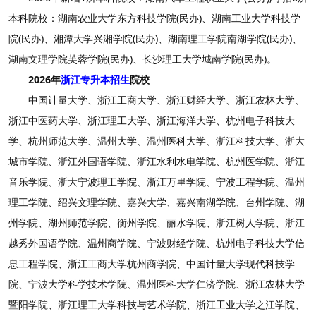
本科院校：湖南农业大学东方科技学院(民办)、湖南工业大学科技学
院(民办)、湘潭大学兴湘学院(民办)、湖南理工学院南湖学院(民办)、
湖南文理学院芙蓉学院(民办)、长沙理工大学城南学院(民办)。
2026年
浙江专升本招生
院校
中国计量大学、浙江工商大学、浙江财经大学、浙江农林大学、
浙江中医药大学、浙江理工大学、浙江海洋大学、杭州电子科技大
学、杭州师范大学、温州大学、温州医科大学、浙江科技大学、浙大
城市学院、浙江外国语学院、浙江水利水电学院、杭州医学院、浙江
音乐学院、浙大宁波理工学院、浙江万里学院、宁波工程学院、温州
理工学院、绍兴文理学院、嘉兴大学、嘉兴南湖学院、台州学院、湖
州学院、湖州师范学院、衡州学院、丽水学院、浙江树人学院、浙江
越秀外国语学院、温州商学院、宁波财经学院、杭州电子科技大学信
息工程学院、浙江工商大学杭州商学院、中国计量大学现代科技学
院、宁波大学科学技术学院、温州医科大学仁济学院、浙江农林大学
暨阳学院、浙江理工大学科技与艺术学院、浙江工业大学之江学院、