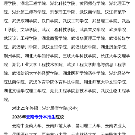
理学院、湖北工程学院、湖北科技学院、黄冈师范学院、湖北理工学
院、湖北第二师范学院、荆楚理工学院、武汉商学院、汉江师范学
院、武汉东湖学院、汉口学院、武汉工商学院、武昌理工学院、武昌
工学院、文华学院、武汉工程科技学院、武昌首义学院、武汉学院、
武汉设计工程学院、湖北商贸学院、武汉华夏理工学院、武汉传媒学
院、武汉晴川学院、武汉文理学院、武汉城市学院、湖北恩施学院、
荆州学院、湖北大学知行学院、三峡大学科技学院、长江大学文理学
院、湖北工业大学工程技术学院、武汉工程大学邮电与信息工程学
院、武汉纺织大学外经贸学院、湖北医药学院药护学院、湖北经济学
院法商学院、武汉体育学院体育科技学院、湖北师范大学文理学院、
湖北文理学院理工学院、湖北工程学院新技术学院、武汉生物工程学
院。
对比25年停招：湖北警官学院(公办)
2026年
云南专升本招生
院校
云南中医药大学、云南师范大学、昆明理工大学、云南农业大
学、昆明医科大学、西南林业大学、云南财经大学、云南民族大学、