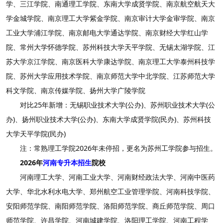
学、三江学院、南通理工学院、东南大学成贤学院、南京航空航天大
学金城学院、南京理工大学紫金学院、南京审计大学金审学院、南京
工业大学浦江学院、南京邮电大学通达学院、南京财经大学红山学
院、常州大学怀德学院、苏州科技大学天平学院、无锡太湖学院、江
苏大学京江学院、南京医科大学康达学院、南京理工大学泰州科技学
院、苏州大学应用技术学院、南京师范大学中北学院、江苏师范大学
科文学院、南京传媒学院、扬州大学广陵学院
对比25年新增：无锡职业技术大学(公办)、苏州职业技术大学(公
办)、扬州职业技术大学(公办)、东南大学成贤学院(民办)、苏州科技
大学天平学院(民办)
注：常熟理工学院2026年未停招，更名为苏州工学院参与招生。
2026年
河南专升本招生
院校
河南理工大学、河南工业大学、河南财经政法大学、河南中医药
大学、华北水利水电大学、郑州航空工业管理学院、河南科技学院、
安阳师范学院、南阳师范学院、洛阳师范学院、商丘师范学院、周口
师范学院、许昌学院、河南城建学院、洛阳理工学院、河南工程学